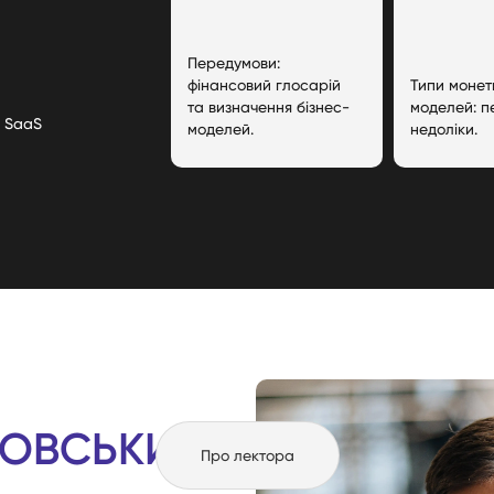
Передумови:
фінансовий глосарій
Типи монет
та визначення бізнес-
моделей: п
, SaaS
моделей.
недоліки.
ЛОВСЬКИЙ
Про лектора