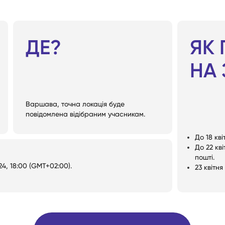
ДЕ?
ЯК
НА 
Варшава, точна локація буде
повідомлена відібраним учасникам.
До 18 кв
До 22 кв
пошті.
24, 18:00 (GMT+02:00).
23 квітня