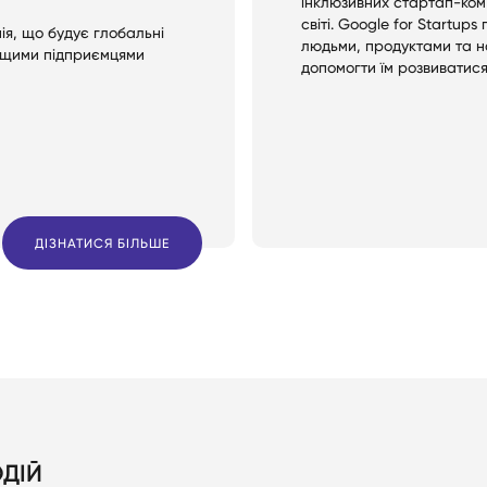
інклюзивних стартап-комʼ
світі. Google for Startup
ія, що будує глобальні
людьми, продуктами та 
ращими підприємцями
допомогти їм розвиватися
ДІЗНАТИСЯ БІЛЬШЕ
ДІЙ