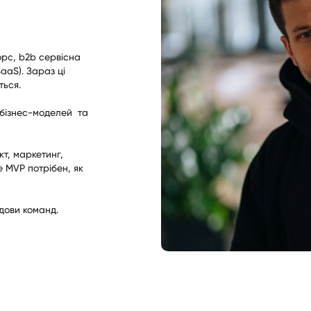
орс, b2b сервісна
aaS). Зараз ці
ться.
і бізнес-моделей та
т, маркетинг,
е MVP потрібен, як
дови команд.