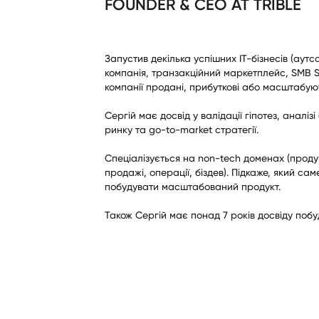
FOUNDER & CEO AT TRIBLE
Запустив декілька успішних IT-бізнесів (аутс
компанія, транзакційний маркетплейс, SMB S
компанії продані, прибуткові або масштабую
Сергій має досвід у валідації гіпотез, аналіз
ринку та go-to-market стратегії.
Спеціалізується на non-tech доменах (продук
продажі, операції, біздев). Підкаже, який сам
побудувати масштабований продукт.
Також Сергій має понад 7 років досвіду побу