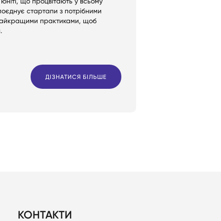
юніті, що процвітають у всьому
s поєднує стартапи з потрібними
найкращими практиками, щоб
.
ДІЗНАТИСЯ БІЛЬШЕ
КОНТАКТИ