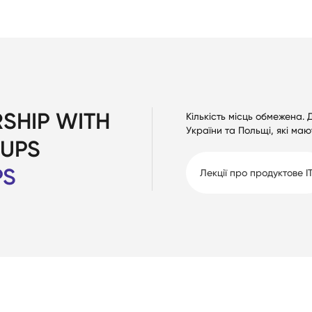
RSHIP WITH
Кількість місць обмежена. Д
України та Польщі, які ма
TUPS
PS
Лекції про продуктове І